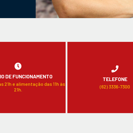
IO DE FUNCIONAMENTO
TELEFONE
às 21h e alimentação das 11h às
(62) 3336-7300
21h.