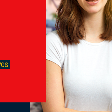
M
S
VOS