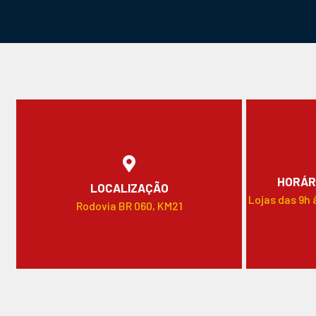
HORÁR
LOCALIZAÇÃO
Lojas das 9h 
Rodovia BR 060, KM21