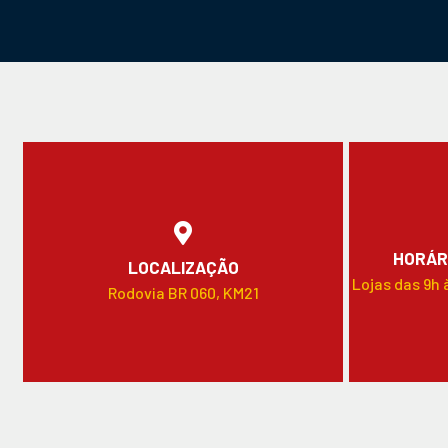
HORÁR
LOCALIZAÇÃO
Lojas das 9h 
Rodovia BR 060, KM21