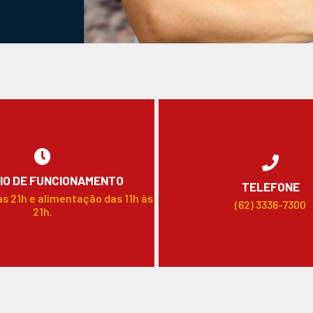
IO DE FUNCIONAMENTO
TELEFONE
às 21h e alimentação das 11h às
(62) 3336-7300
21h.