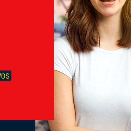
M
S
VOS