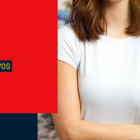
M
S
VOS