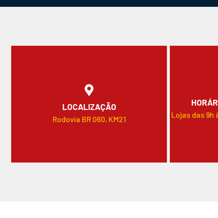
HORÁR
LOCALIZAÇÃO
Lojas das 9h 
Rodovia BR 060, KM21