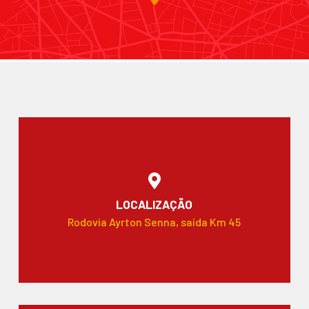
LOCALIZAÇÃO
Rodovia Ayrton Senna, saída Km 45