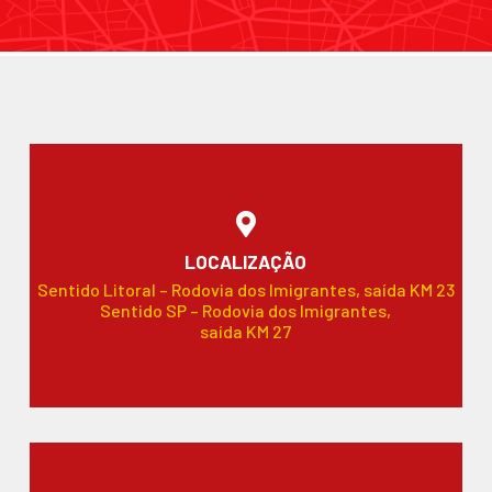
LOCALIZAÇÃO
Sentido Litoral – Rodovia dos Imigrantes, saída KM 23
Sentido SP – Rodovia dos Imigrantes,
saída KM 27