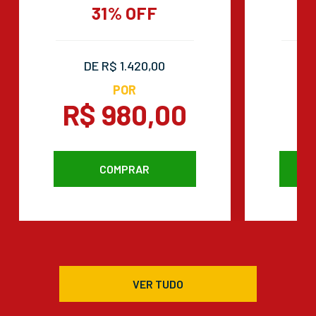
31% OFF
DE R$ 1.420,00
POR
R$ 980,00
R
COMPRAR
VER TUDO