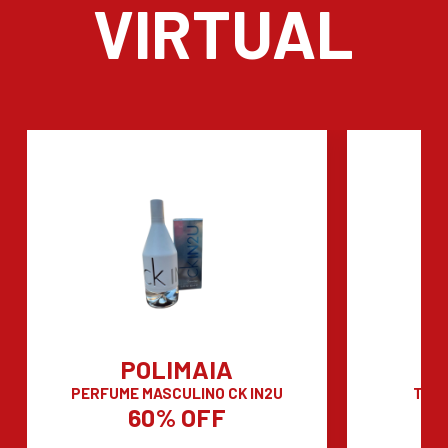
VIRTUAL
POLIMAIA
C
PERFUME MASCULINO CK IN2U
TEN
60% OFF