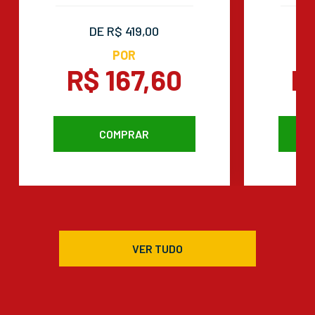
DE R$ 419,00
POR
R$ 167,60
R
COMPRAR
VER TUDO