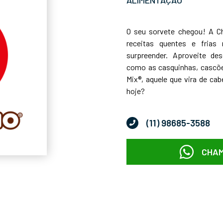
O seu sorvete chegou! A C
receitas quentes e frias 
surpreender. Aproveite de
como as casquinhas, cascõe
Mix®, aquele que vira de cab
hoje?
(11) 98685-3588
CHAM