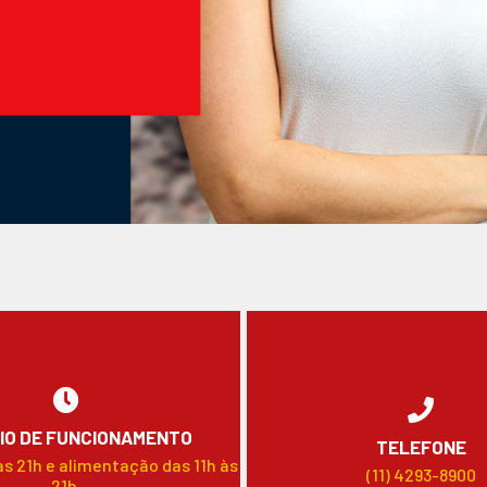
IO DE FUNCIONAMENTO
TELEFONE
às 21h e alimentação das 11h às
(11) 4293-8900
21h.