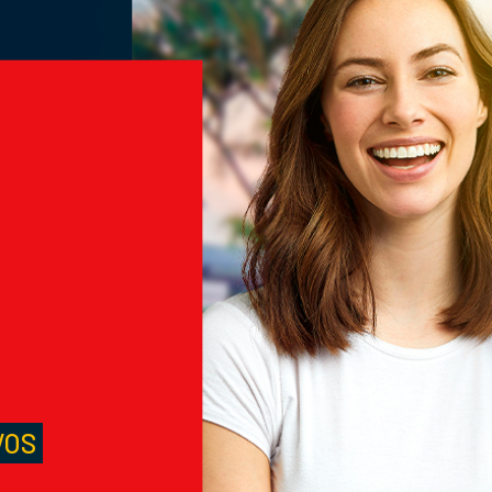
M
S
VOS