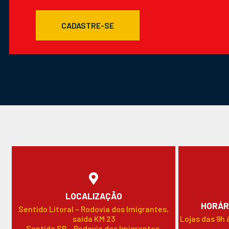
CADASTRE-SE
LOCALIZAÇÃO
HORÁR
Sentido Litoral – Rodovia dos Imigrantes,
saída KM 23
Lojas das 9h 
Sentido SP – Rodovia dos Imigrantes,