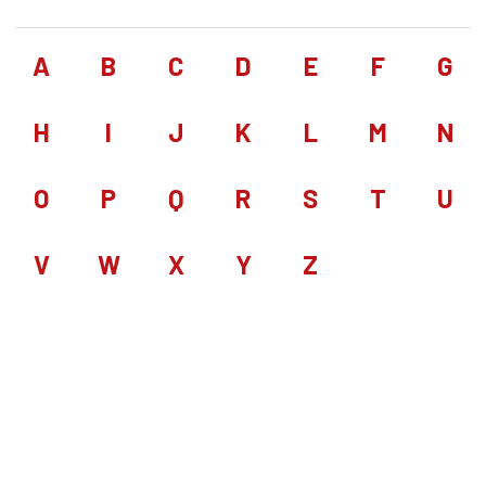
A
B
C
D
E
F
G
H
I
J
K
L
M
N
O
P
Q
R
S
T
U
V
W
X
Y
Z