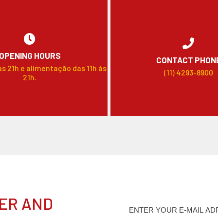
OPENING HOURS
CONTACT PHON
às 21h e alimentação das 11h às
(11) 4293-8900
21h.
ER AND