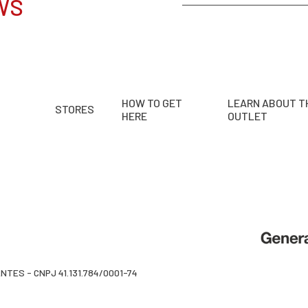
WS
HOW TO GET
LEARN ABOUT T
STORES
HERE
OUTLET
TES - CNPJ 41.131.784/0001-74