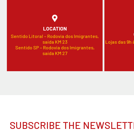
LOCATION
Sentido Litoral – Rodovia dos Imigrantes,
saída KM 23
Lojas das 9h 
Sentido SP – Rodovia dos Imigrantes,
saída KM 27
SUBSCRIBE THE NEWSLETT