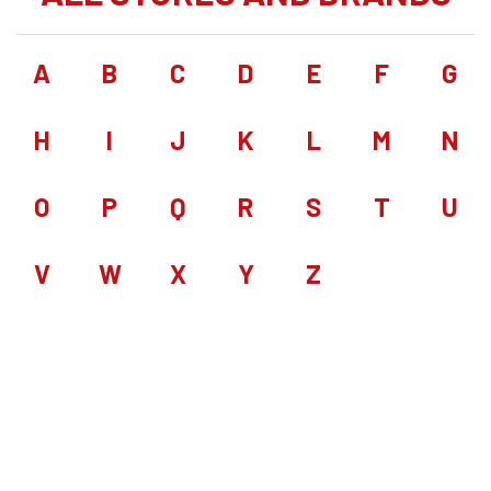
A
B
C
D
E
F
G
H
I
J
K
L
M
N
O
P
Q
R
S
T
U
V
W
X
Y
Z