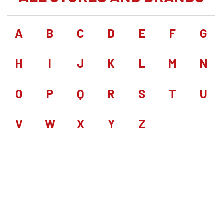
A
B
C
D
E
F
G
H
I
J
K
L
M
N
O
P
Q
R
S
T
U
V
W
X
Y
Z