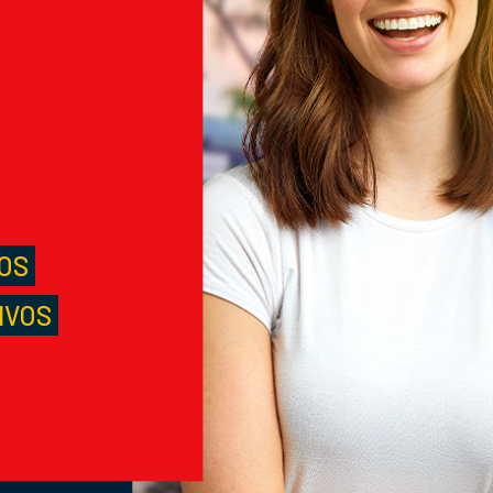
M
S
LOS
IVOS