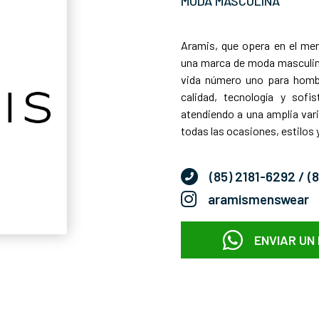
MODA MASCULINA
Aramis, que opera en el me
una marca de moda masculina
vida número uno para hombr
calidad, tecnología y sofis
atendiendo a una amplia var
todas las ocasiones, estilo
(85) 2181-6292
/ (
aramismenswear
ENVIAR UN