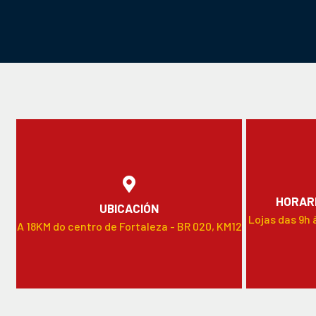
HORARI
UBICACIÓN
Lojas das 9h 
A 18KM do centro de Fortaleza - BR 020, KM12