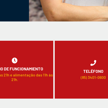
O DE FUNCIONAMIENTO
TELÉFONO
às 21h e alimentação das 11h às
(85) 3401-0600
21h.