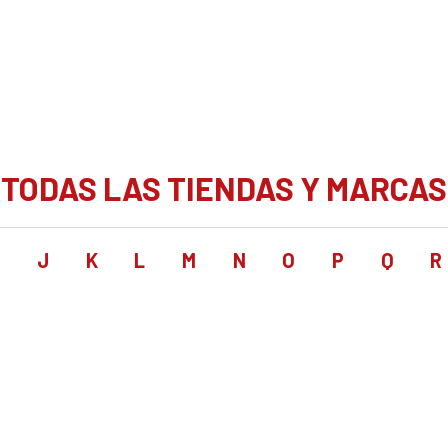
TODAS LAS TIENDAS Y MARCAS
I
J
K
L
M
N
O
P
Q
R