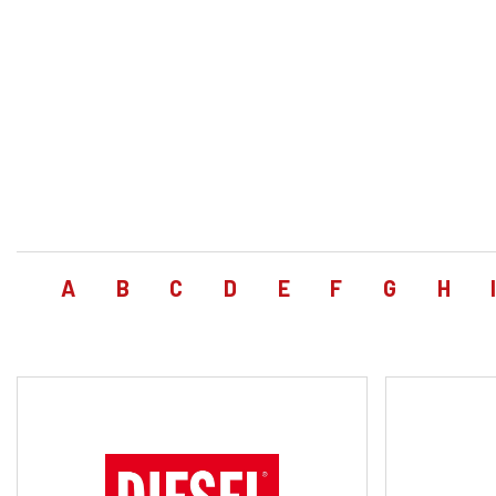
A
B
C
D
E
F
G
H