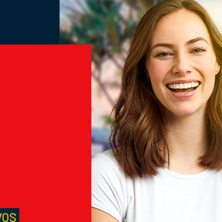
M
S
VOS