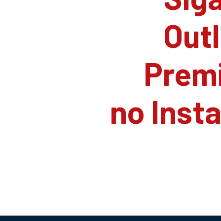
Outl
Prem
no Inst