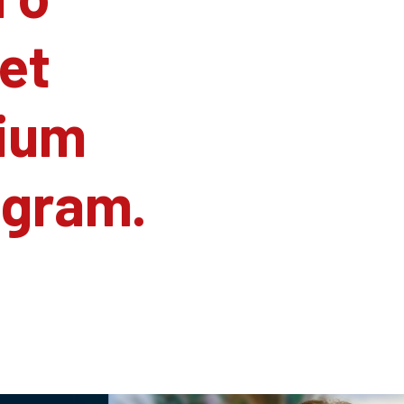
et
ium
agram.