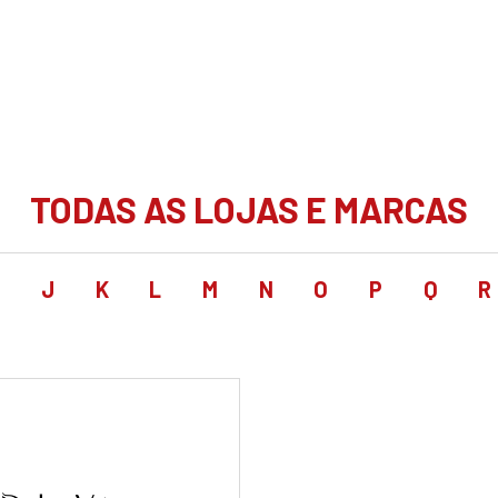
TODAS AS LOJAS E MARCAS
I
J
K
L
M
N
O
P
Q
R