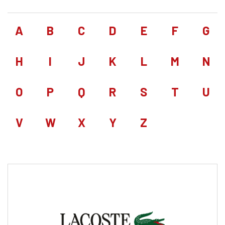
A
B
C
D
E
F
G
H
I
J
K
L
M
N
O
P
Q
R
S
T
U
V
W
X
Y
Z