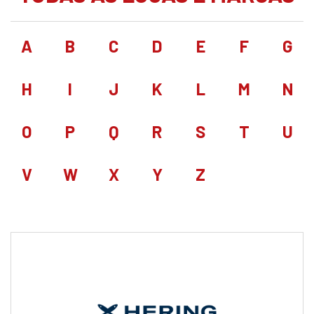
A
B
C
D
E
F
G
H
I
J
K
L
M
N
O
P
Q
R
S
T
U
V
W
X
Y
Z