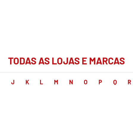
TODAS AS LOJAS E MARCAS
I
J
K
L
M
N
O
P
Q
R