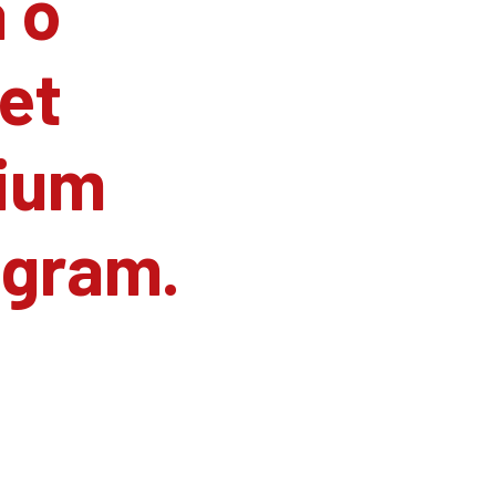
 o
et
ium
agram.