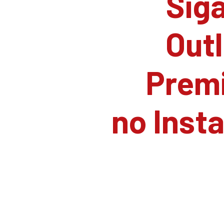
Siga
Outl
Prem
no Inst