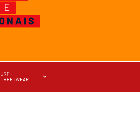
SURF -
STREETWEAR