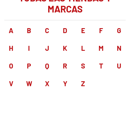
MARCAS
A
B
C
D
E
F
G
H
I
J
K
L
M
N
O
P
Q
R
S
T
U
V
W
X
Y
Z