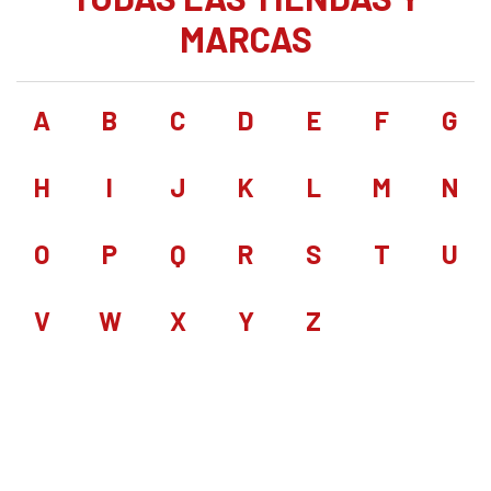
MARCAS
A
B
C
D
E
F
G
H
I
J
K
L
M
N
O
P
Q
R
S
T
U
V
W
X
Y
Z