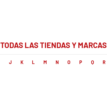
TODAS LAS TIENDAS Y MARCAS
I
J
K
L
M
N
O
P
Q
R