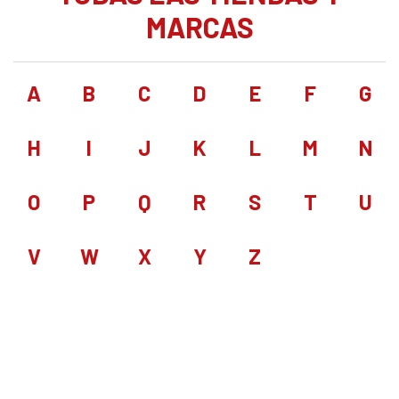
MARCAS
A
B
C
D
E
F
G
H
I
J
K
L
M
N
O
P
Q
R
S
T
U
V
W
X
Y
Z