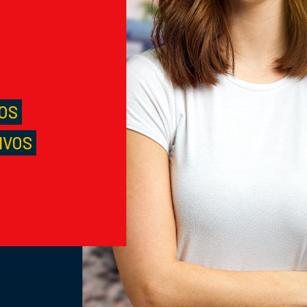
M
S
LOS
IVOS