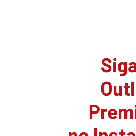
Siga
Outl
Prem
no Inst