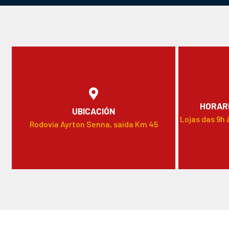
HORARI
UBICACIÓN
Lojas das 9h 
Rodovia Ayrton Senna, saída Km 45