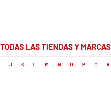
TODAS LAS TIENDAS Y MARCAS
I
J
K
L
M
N
O
P
Q
R