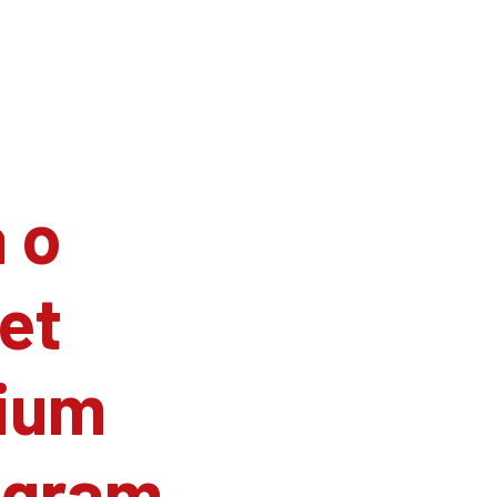
 o
et
ium
agram.