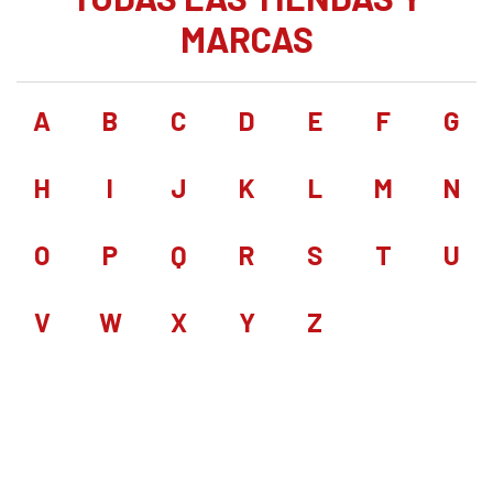
MARCAS
A
B
C
D
E
F
G
H
I
J
K
L
M
N
O
P
Q
R
S
T
U
V
W
X
Y
Z