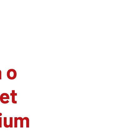
 o
et
ium