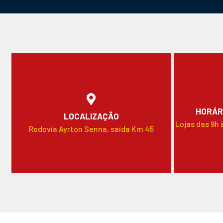
HORÁR
LOCALIZAÇÃO
Lojas das 9h 
Rodovia Ayrton Senna, saída Km 45