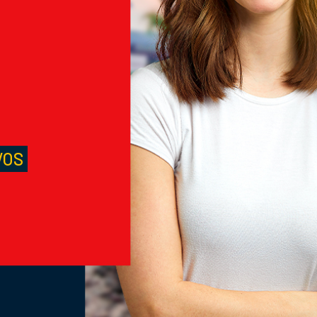
M
S
VOS