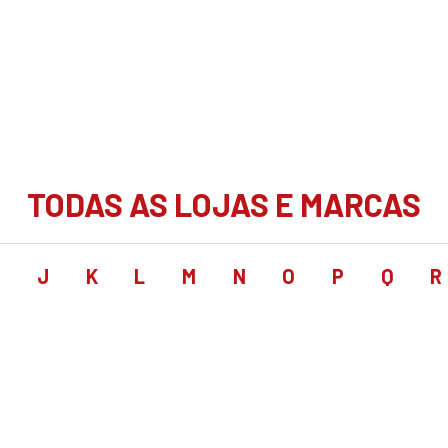
TODAS AS LOJAS E MARCAS
I
J
K
L
M
N
O
P
Q
R