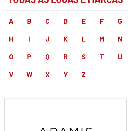
A
B
C
D
E
F
G
H
I
J
K
L
M
N
O
P
Q
R
S
T
U
V
W
X
Y
Z