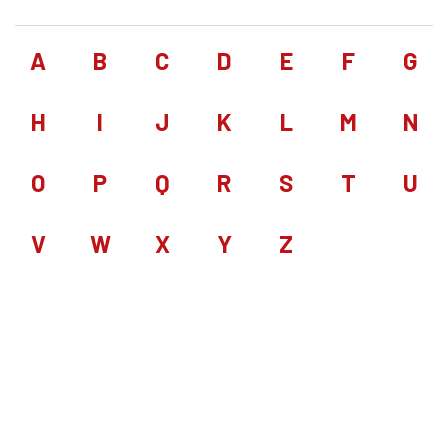
A
B
C
D
E
F
G
H
I
J
K
L
M
N
O
P
Q
R
S
T
U
V
W
X
Y
Z