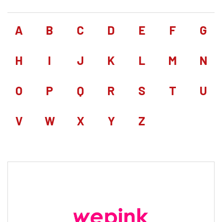
A
B
C
D
E
F
G
H
I
J
K
L
M
N
O
P
Q
R
S
T
U
V
W
X
Y
Z