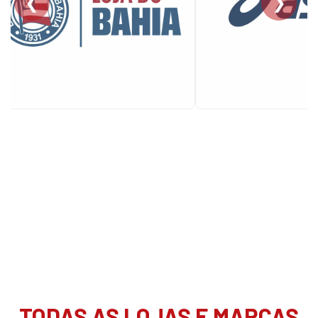
❮
❯
TODAS AS LOJAS E MARCAS