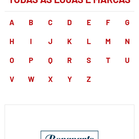
A
B
C
D
E
F
G
H
I
J
K
L
M
N
O
P
Q
R
S
T
U
V
W
X
Y
Z