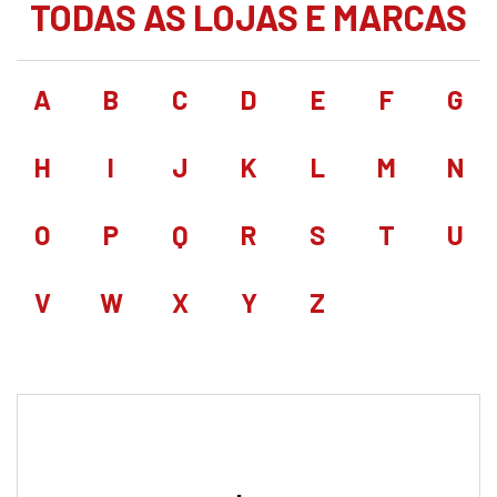
TODAS AS LOJAS E MARCAS
A
B
C
D
E
F
G
H
I
J
K
L
M
N
O
P
Q
R
S
T
U
V
W
X
Y
Z