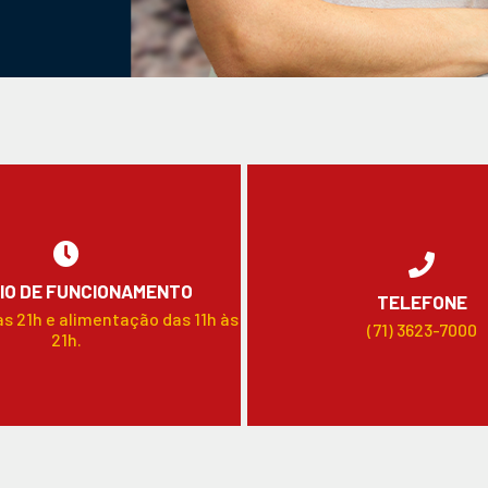
IO DE FUNCIONAMENTO
TELEFONE
às 21h e alimentação das 11h às
(71) 3623-7000
21h.