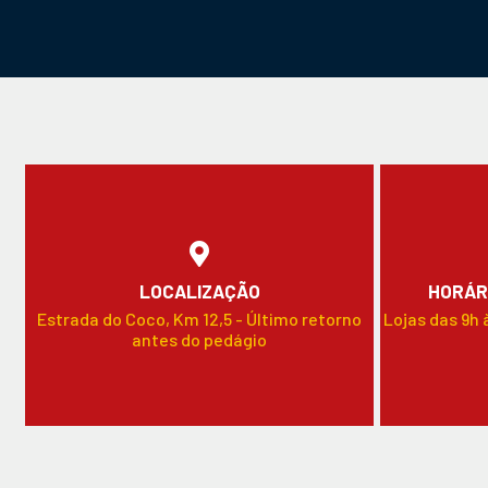
LOCALIZAÇÃO
HORÁR
Estrada do Coco, Km 12,5 - Último retorno
Lojas das 9h 
antes do pedágio