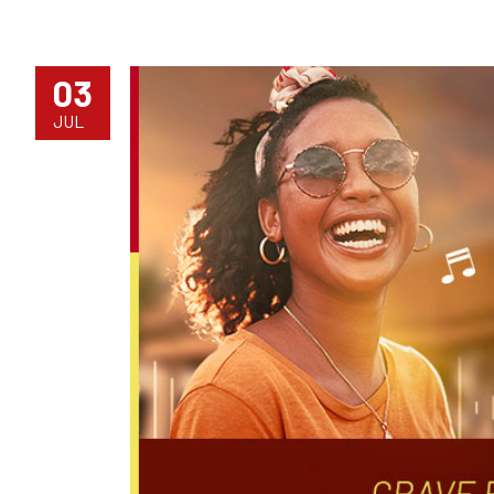
03
JUL