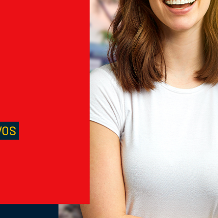
M
S
VOS