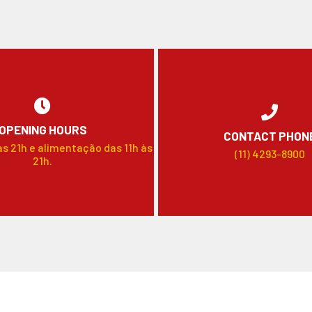
OPENING HOURS
CONTACT PHON
às 21h e alimentação das 11h às
(11) 4293-8900
21h.