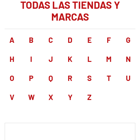
TODAS LAS TIENDAS Y
MARCAS
A
B
C
D
E
F
G
H
I
J
K
L
M
N
O
P
Q
R
S
T
U
V
W
X
Y
Z