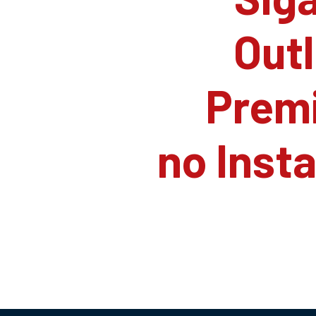
Outl
Prem
no Inst