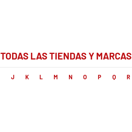
TODAS LAS TIENDAS Y MARCAS
I
J
K
L
M
N
O
P
Q
R