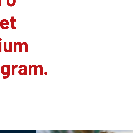
et
ium
agram.