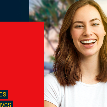
M
S
LOS
IVOS