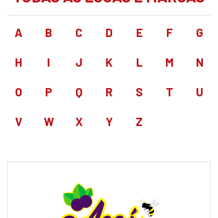
A
B
C
D
E
F
G
H
I
J
K
L
M
N
O
P
Q
R
S
T
U
V
W
X
Y
Z