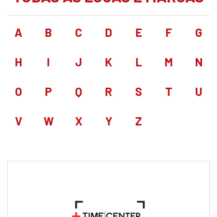
A
B
C
D
E
F
G
H
I
J
K
L
M
N
O
P
Q
R
S
T
U
V
W
X
Y
Z