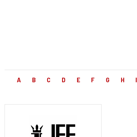
A
B
C
D
E
F
G
H