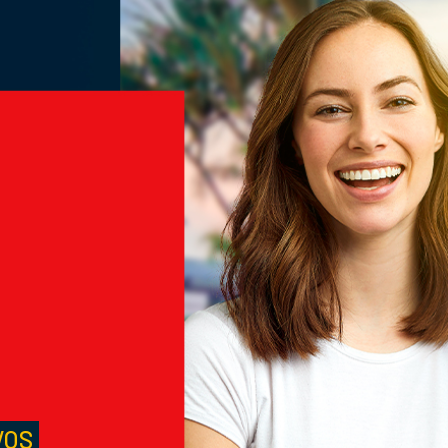
M
S
VOS