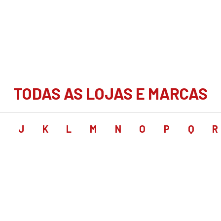
TODAS AS LOJAS E MARCAS
I
J
K
L
M
N
O
P
Q
R