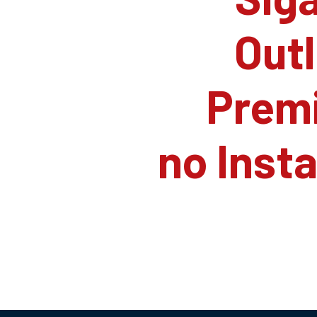
Outl
Prem
no Inst