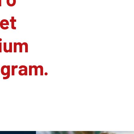
et
ium
agram.