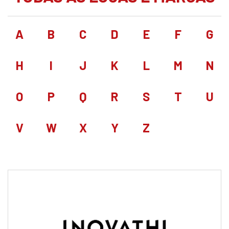
A
B
C
D
E
F
G
H
I
J
K
L
M
N
O
P
Q
R
S
T
U
V
W
X
Y
Z