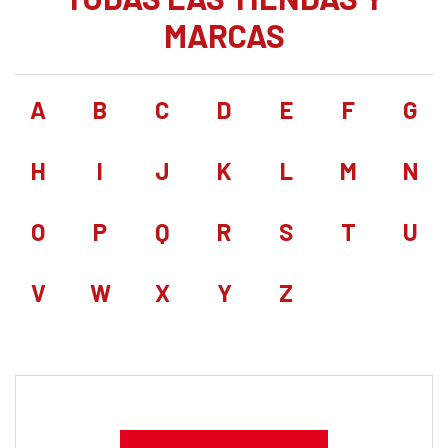
MARCAS
A
B
C
D
E
F
G
H
I
J
K
L
M
N
O
P
Q
R
S
T
U
V
W
X
Y
Z