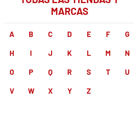
MARCAS
A
B
C
D
E
F
G
H
I
J
K
L
M
N
O
P
Q
R
S
T
U
V
W
X
Y
Z