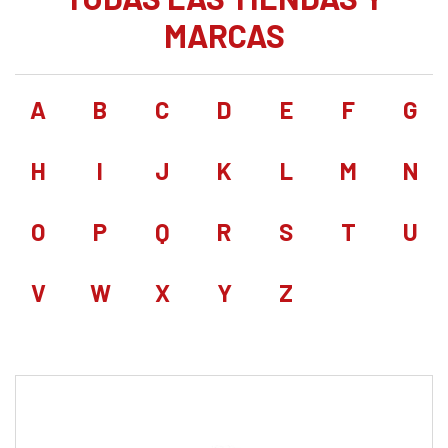
MARCAS
A
B
C
D
E
F
G
H
I
J
K
L
M
N
O
P
Q
R
S
T
U
V
W
X
Y
Z