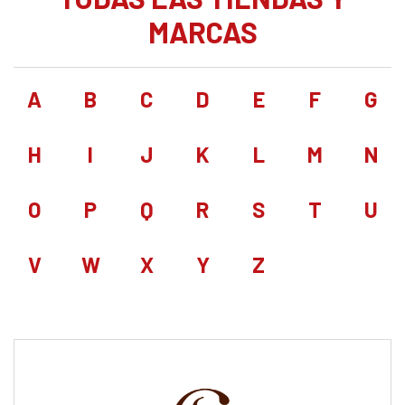
MARCAS
A
B
C
D
E
F
G
H
I
J
K
L
M
N
O
P
Q
R
S
T
U
V
W
X
Y
Z