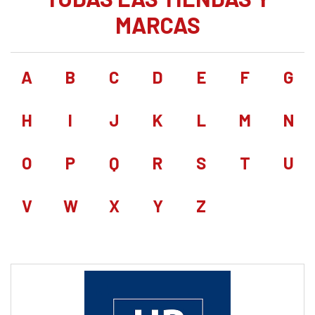
MARCAS
A
B
C
D
E
F
G
H
I
J
K
L
M
N
O
P
Q
R
S
T
U
V
W
X
Y
Z