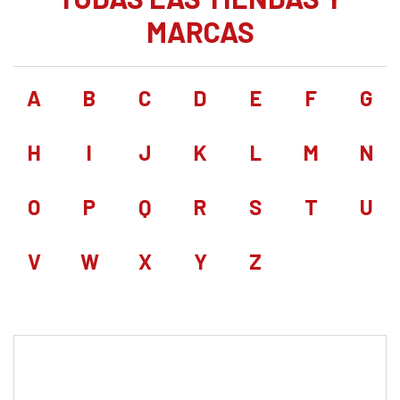
MARCAS
A
B
C
D
E
F
G
H
I
J
K
L
M
N
O
P
Q
R
S
T
U
V
W
X
Y
Z